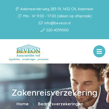
Aalsmeerderweg 283-19, 1432 CN, Aalsmeer
Ma - Vr 9:00 - 17:00 (alleen op afspraak)
info@beveon.nl
020-4539000
Zakenreisverzekering
Home
Bedrijfsverzekeringen