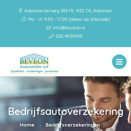
Aalsmeerderweg 283-19, 1432 CN, Aalsmeer
Ma - Vr 9:00 - 17:00 (alleen op afspraak)
info@beveon.nl
020-4539000
Bedrijfsautoverzekering
Home
Bedrijfsverzekeringen