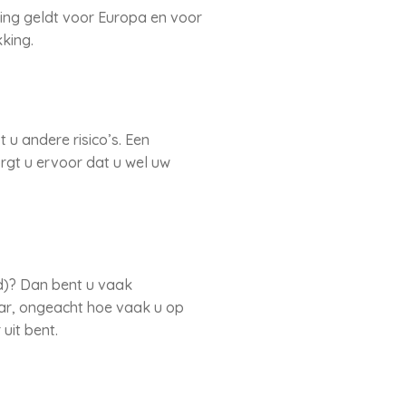
ing geldt voor Europa en voor
king.
 u andere risico’s. Een
rgt u ervoor dat u wel uw
nd)? Dan bent u vaak
aar, ongeacht hoe vaak u op
uit bent.