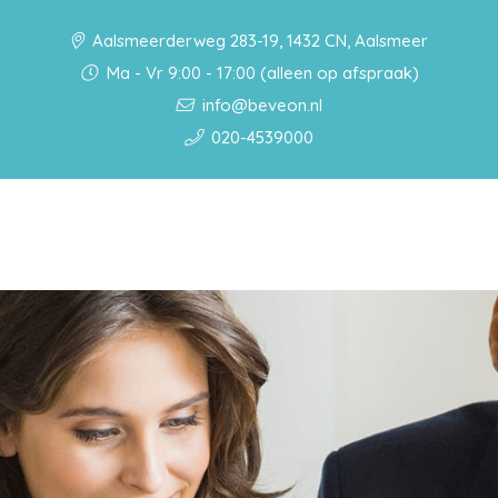
Aalsmeerderweg 283-19, 1432 CN, Aalsmeer
Ma - Vr 9:00 - 17:00 (alleen op afspraak)
info@beveon.nl
020-4539000