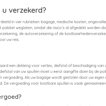
 u verzekerd?
rdeeld in vier rubrieken: bagage, medische kosten, ongevall
t pakket weglaten, omdat die risico’s al afgedekt worden d
rzekering, de autoverzekering of de kostbaarhedenverzekeri
or uw reis.
daard een dekking voor verlies, diefstal of beschadiging v
diefstal van uw spullen moet u eerst aangifte doen bij de poli
 vergoeding. Als uw bagage wordt gestolen door uw eigen s
d. De vergoeding voor kostbare spullen is vaak gemaximeer
vergoed?