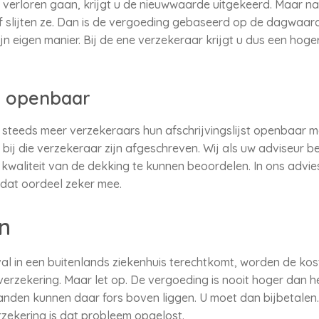
verloren gaan, krijgt u de nieuwwaarde uitgekeerd. Maar naar
f slijten ze. Dan is de vergoeding gebaseerd op de dagwaar
n eigen manier. Bij de ene verzekeraar krijgt u dus een hoge
en openbaar
 steeds meer verzekeraars hun afschrijvingslijst openbaar 
 bij die verzekeraar zijn afgeschreven. Wij als uw adviseur b
 kwaliteit van de dekking te kunnen beoordelen. In ons advie
dat oordeel zeker mee.
n
val in een buitenlands ziekenhuis terechtkomt, worden de ko
erzekering. Maar let op. De vergoeding is nooit hoger dan h
landen kunnen daar fors boven liggen. U moet dan bijbetalen
zekering is dat probleem opgelost.