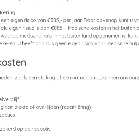
kering
en eigen risico van €385,- per jaar. Daar bovenop kunt u vri
tale eigen risico is dan €885,-. Medische kosten in het buiten
g waarop medische hulp in het buitenland opgenomen is, kunt 
rzekeren. U heeft dan dus geen eigen risico voor medische hulp
kosten
den, zoals een staking of een natuurramp, kunnen onvoorz
verblijf
g van ziekte of overlijden (repatriëring)
sacties
ekerd op de reispolis.