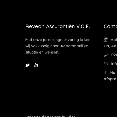
Beveon Assurantiën V.O.F.
Cont
Met onze jarenlange ervaring kijken
Aal
wij vakkundig naar uw persoonlijke
CN, Aa
situatie en wensen.
02
inf
Ma -
afspra
Website door
Let's build IT