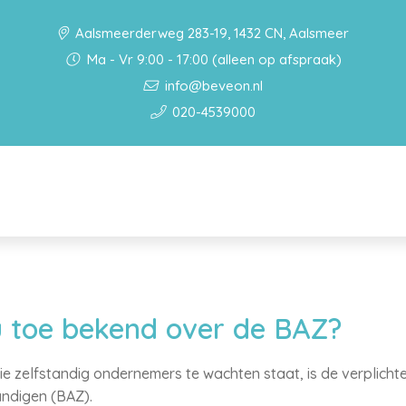
Aalsmeerderweg 283-19, 1432 CN, Aalsmeer
Ma - Vr 9:00 - 17:00 (alleen op afspraak)
info@beveon.nl
020-4539000
nu toe bekend over de BAZ?
ie zelfstandig ondernemers te wachten staat, is de verplicht
andigen (BAZ).