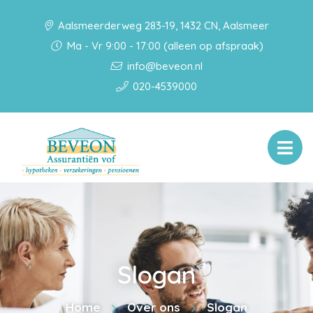
Aalsmeerderweg 283-19, 1432 CN, Aalsmeer
Ma - Vr 9:00 - 17:00 (alleen op afspraak)
info@beveon.nl
020-4539000
Slogan
Home
Over ons
Slogan