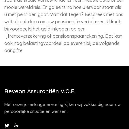
zoals de studie van uw kinderen, een nieuwe auto of een
mooie wereldreis. En ga eens na hoe u ervoor staat als
u met pensioen gaat. Valt dat tegen? Bespreek met ons
wat u kunt doen om uw pensioen te verbeteren. U kunt
bijvoorbeeld het geld inleggen op een
lijfrenteverzekering of pensioenspaarrekening. Dat kan
ook nog belastingvoordeel opleveren bij de volgende
aangifte.
Beveon Assurantiën V.O.F.
Met onze jarenlange ervaring kijken wij vakkundig naar uw
persoonlijke situatie en wensen.