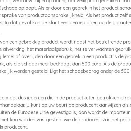
oopt, vertrouwt hij erop dat hij dat veilig kan gebruiken. Toc
)schade oploopt. Als er door een gebrek in het product sch
r sprake van productaansprakelijkheid. Als het product zelf 
et. In dat geval kan de klant een beroep doen op de garantie
k
is van een gebrekkig product wordt naast het betreffende p
de afwerking, het materiaalgebruik, het te verwachten gebru
letsel of overlijden door een gebrek in een product is de pr
k, als die schade meer bedraagt dan 500 euro. Als de produ
kelijk worden gesteld. Ligt het schadebedrag onder de 500 
ico moet dus iedereen die in de productketen betrokken is r
enhandelaar. U kunt op uw beurt de producent aanwijzen als 
uiten de Europese Unie gevestigd is, dan wordt de importeur 
niet kan worden vastgesteld wie de producent van het produc
s producent.