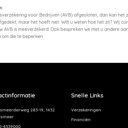
n
sverzekering voor Bedrijven (AVB) afgesloten, dan kan het 
gedekt, maar het hoeft niet. Wilt u weten hoe het zit? Wij con
uw AVB is meeverzekerd. Ook bespreken we met u andere aans
n om die te beperken.
actinformatie
Snelle Links
smeerderweg 283-19, 1432
Verzekeringen
lsmeer
Financiën
0-4539000