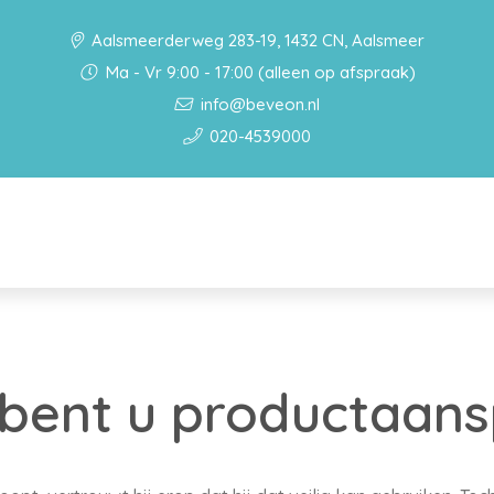
Aalsmeerderweg 283-19, 1432 CN, Aalsmeer
Ma - Vr 9:00 - 17:00 (alleen op afspraak)
info@beveon.nl
020-4539000
ent u productaansp