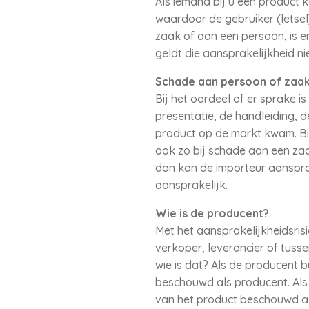
Als iemand bij u een product k
waardoor de gebruiker (letsel
zaak of aan een persoon, is e
geldt die aansprakelijkheid ni
Schade aan persoon of zaa
Bij het oordeel of er sprake 
presentatie, de handleiding, 
product op de markt kwam. Bij 
ook zo bij schade aan een zaa
dan kan de importeur aanspra
aansprakelijk.
Wie is de producent?
Met het aansprakelijkheidsris
verkoper, leverancier of tuss
wie is dat? Als de producent b
beschouwd als producent. Als 
van het product beschouwd al