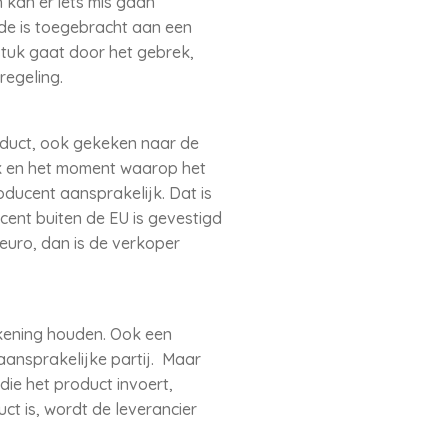
h kan er iets mis gaan
ade is toegebracht aan een
stuk gaat door het gebrek,
regeling.
roduct, ook gekeken naar de
ik en het moment waarop het
oducent aansprakelijk. Dat is
cent buiten de EU is gevestigd
euro, dan is de verkoper
ekening houden. Ook een
aansprakelijke partij. Maar
die het product invoert,
t is, wordt de leverancier