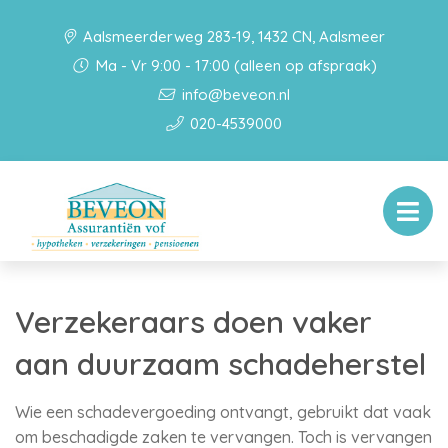
Aalsmeerderweg 283-19, 1432 CN, Aalsmeer
Ma - Vr 9:00 - 17:00 (alleen op afspraak)
info@beveon.nl
020-4539000
Verzekeraars doen vaker
aan duurzaam schadeherstel
Wie een schadevergoeding ontvangt, gebruikt dat vaak
om beschadigde zaken te vervangen. Toch is vervangen