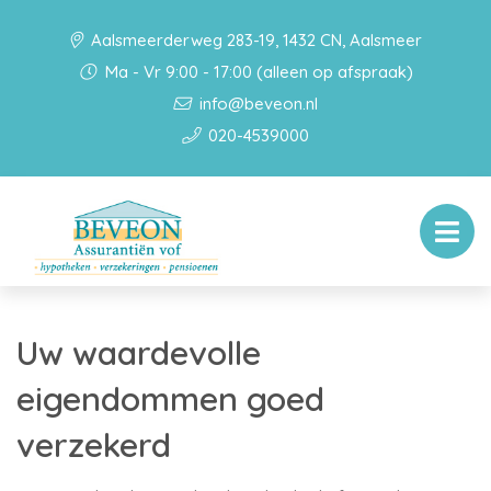
Aalsmeerderweg 283-19, 1432 CN, Aalsmeer
Ma - Vr 9:00 - 17:00 (alleen op afspraak)
info@beveon.nl
020-4539000
Uw waardevolle
eigendommen goed
verzekerd