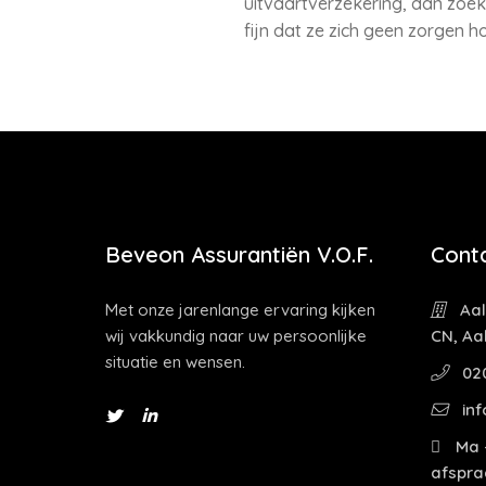
uitvaartverzekering, dan zoeke
fijn dat ze zich geen zorgen 
Beveon Assurantiën V.O.F.
Cont
Met onze jarenlange ervaring kijken
Aal
wij vakkundig naar uw persoonlijke
CN, Aa
situatie en wensen.
02
inf
Ma -
afspra