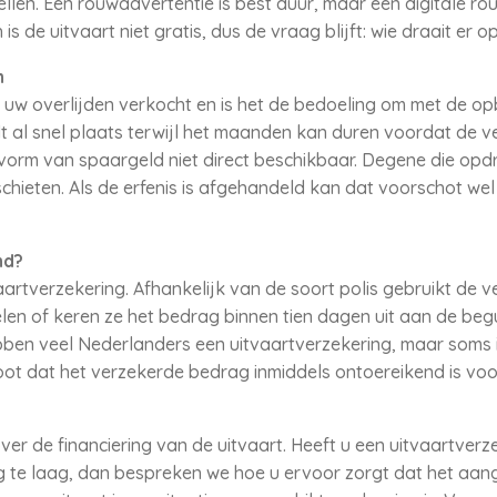
llen. Een rouwadvertentie is best duur, maar een digitale ro
is de uitvaart niet gratis, dus de vraag blijft: wie draait er 
n
uw overlijden verkocht en is het de bedoeling om met de op
t al snel plaats terwijl het maanden kan duren voordat de ve
vorm van spaargeld niet direct beschikbaar. Degene die opdr
chieten. Als de erfenis is afgehandeld kan dat voorschot w
nd?
aartverzekering. Afhankelijk van de soort polis gebruikt de 
len of keren ze het bedrag binnen tien dagen uit aan de beg
ben veel Nederlanders een uitvaartverzekering, maar soms i
oot dat het verzekerde bedrag inmiddels ontoereikend is voor
r de financiering van de uitvaart. Heeft u een uitvaartverzek
g te laag, dan bespreken we hoe u ervoor zorgt dat het aan