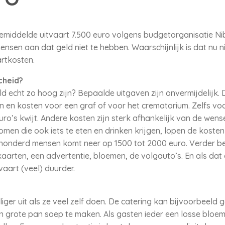
emiddelde uitvaart 7.500 euro volgens budgetorganisatie Ni
mensen aan dat geld niet te hebben. Waarschijnlijk is dat nu 
artkosten.
cheid?
d echt zo hoog zijn? Bepaalde uitgaven zijn onvermijdelijk.
ren en kosten voor een graf of voor het crematorium. Zelfs vo
ro’s kwijt. Andere kosten zijn sterk afhankelijk van de wens
omen die ook iets te eten en drinken krijgen, lopen de kosten 
n honderd mensen komt neer op 1500 tot 2000 euro. Verder be
arten, een advertentie, bloemen, de volgauto’s. En als dat 
aart (veel) duurder.
ger uit als ze veel zelf doen. De catering kan bijvoorbeeld 
n grote pan soep te maken. Als gasten ieder een losse bloe