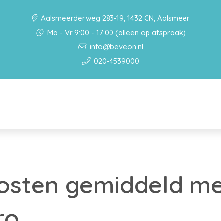
Aalsmeerderweg 283-19, 1432 CN, Aalsmeer
Ma - Vr 9:00 - 17:00 (alleen op afspraak)
info@beveon.nl
020-4539000
kosten gemiddeld m
ro