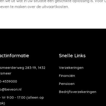
n we uit wat in uw situatie een geschikte oplossing is. Voor
hoeven te maken over de uitvaartkosten.
actinformatie
Snelle Links
smeerderweg 283-19, 1432
Verzekeringen
lsmeer
Financiën
0-4539000
Pensioen
o@beveon.nl
Bedrijfsverzekeringen
 Vr 9:00 - 17:00 (alleen op
ak)