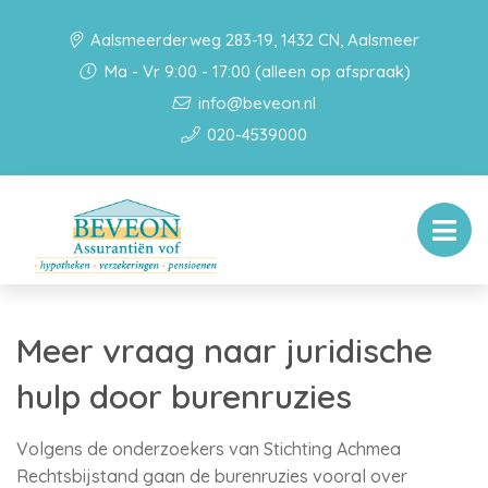
Aalsmeerderweg 283-19, 1432 CN, Aalsmeer
Ma - Vr 9:00 - 17:00 (alleen op afspraak)
info@beveon.nl
020-4539000
Meer vraag naar juridische
hulp door burenruzies
Volgens de onderzoekers van Stichting Achmea
Rechtsbijstand gaan de burenruzies vooral over