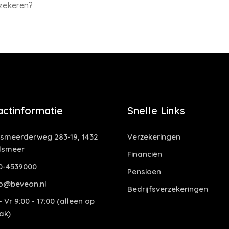
rzekeren?
actinformatie
Snelle Links
smeerderweg 283-19, 1432
Verzekeringen
lsmeer
Financiën
0-4539000
Pensioen
o@beveon.nl
Bedrijfsverzekeringen
 Vr 9:00 - 17:00 (alleen op
ak)