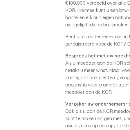
€100.000 verdeeld over alle E
KOR. Hiermee kunt u een btw-v
hanteren elk hun eigen natio
niet gelijktijdig gebruikmaken
Bent u als ondernemer niet in 
geregistreerd voor de KOR? D
Bespreek het met uw boekh
Als u meedoet aan de KOR sche
maakt u meer winst. Maar voor 
kan hij dat ook niet terugvra
ongunstig voor u omdat u zel
meedoet aan de KOR.
Verzeker uw ondernemersris
Ook als u aan de KOR meedoet
kunt te maken krijgen met jur
risico’s eens op een rijtje z