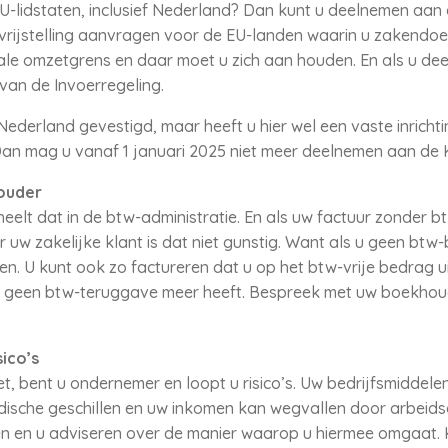
U-lidstaten, inclusief Nederland? Dan kunt u deelnemen aan 
rijstelling aanvragen voor de EU-landen waarin u zakendoet
nale omzetgrens en daar moet u zich aan houden. En als u d
 van de Invoerregeling.
Nederland gevestigd, maar heeft u hier wel een vaste inricht
an mag u vanaf 1 januari 2025 niet meer deelnemen aan de 
ouder
elt dat in de btw-administratie. En als uw factuur zonder b
uw zakelijke klant is dat niet gunstig. Want als u geen btw-
gen. U kunt ook zo factureren dat u op het btw-vrije bedrag 
f geen btw-teruggave meer heeft. Bespreek met uw boekhoud
ico’s
, bent u ondernemer en loopt u risico’s. Uw bedrijfsmiddel
idische geschillen en uw inkomen kan wegvallen door arbeids
etten en u adviseren over de manier waarop u hiermee omgaat. 