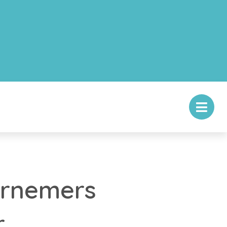
ernemers
r