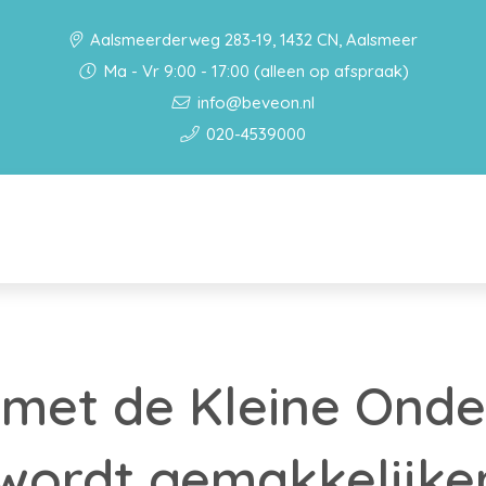
Aalsmeerderweg 283-19, 1432 CN, Aalsmeer
Ma - Vr 9:00 - 17:00 (alleen op afspraak)
info@beveon.nl
020-4539000
met de Kleine Ond
wordt gemakkelijke