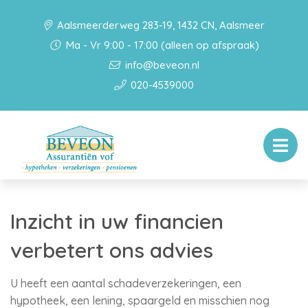
Aalsmeerderweg 283-19, 1432 CN, Aalsmeer
Ma - Vr 9:00 - 17:00 (alleen op afspraak)
info@beveon.nl
020-4539000
Inzicht in uw financien
verbetert ons advies
U heeft een aantal schadeverzekeringen, een
hypotheek, een lening, spaargeld en misschien nog