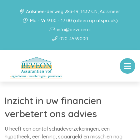
Aalsmeerderweg 283-19, 1432 CN, Aalsmeer
Ma - Vr 9:00 - 17:00 (alleen op afspraak)
info@beveon.nl
020-4539000
Inzicht in uw financien
verbetert ons advies
U heeft een aantal schadeverzekeringen, een
hypotheek, een lening, spaargeld en misschien nog