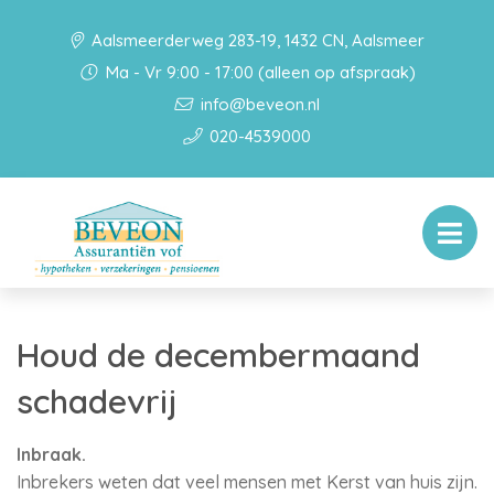
Aalsmeerderweg 283-19, 1432 CN, Aalsmeer
Ma - Vr 9:00 - 17:00 (alleen op afspraak)
info@beveon.nl
020-4539000
Houd de decembermaand
schadevrij
Inbraak.
Inbrekers weten dat veel mensen met Kerst van huis zijn.