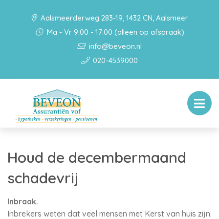
Aalsmeerderweg 283-19, 1432 CN, Aalsmeer
Ma - Vr 9:00 - 17:00 (alleen op afspraak)
info@beveon.nl
020-4539000
Houd de decembermaand
schadevrij
Inbraak.
Inbrekers weten dat veel mensen met Kerst van huis zijn.