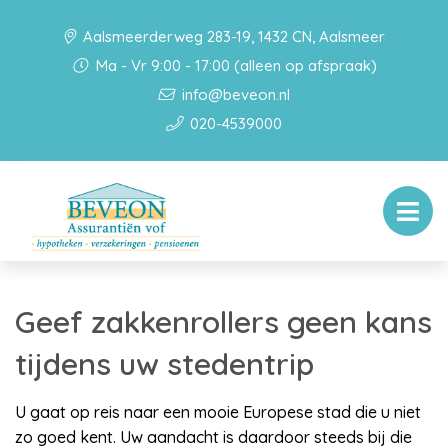
Aalsmeerderweg 283-19, 1432 CN, Aalsmeer
Ma - Vr 9:00 - 17:00 (alleen op afspraak)
info@beveon.nl
020-4539000
Geef zakkenrollers geen kans
tijdens uw stedentrip
U gaat op reis naar een mooie Europese stad die u niet
zo goed kent. Uw aandacht is daardoor steeds bij die