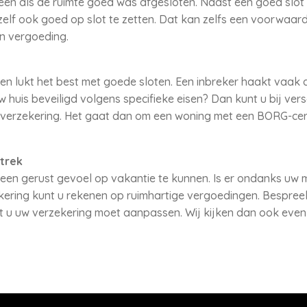
een als de ruimte goed was afgesloten. Naast een goed slot 
zelf ook goed op slot te zetten. Dat kan zelfs een voorwaard
n vergoeding.
n lukt het best met goede sloten. Een inbreker haakt vaak af
 huis beveiligd volgens specifieke eisen? Dan kunt u bij ver
lverzekering. Het gaat dan om een woning met een BORG-certi
trek
 een gerust gevoel op vakantie te kunnen. Is er ondanks uw
ering kunt u rekenen op ruimhartige vergoedingen. Bespreek
 u uw verzekering moet aanpassen. Wij kijken dan ook even 