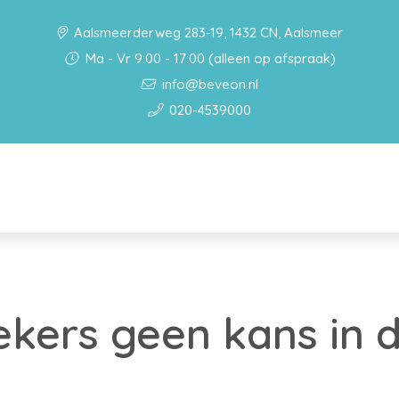
Aalsmeerderweg 283-19, 1432 CN, Aalsmeer
Ma - Vr 9:00 - 17:00 (alleen op afspraak)
info@beveon.nl
020-4539000
ekers geen kans in 