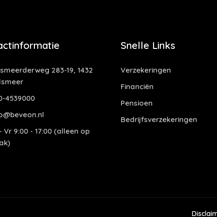
actinformatie
Snelle Links
smeerderweg 283-19, 1432
Verzekeringen
lsmeer
Financiën
0-4539000
Pensioen
o@beveon.nl
Bedrijfsverzekeringen
 Vr 9:00 - 17:00 (alleen op
ak)
Disclai