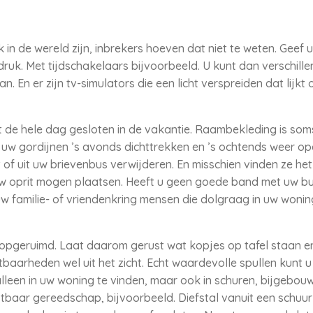
in de wereld zijn, inbrekers hoeven dat niet te weten. Geef 
uk. Met tijdschakelaars bijvoorbeeld. U kunt dan verschill
n. En er zijn tv-simulators die een licht verspreiden dat lijkt o
et de hele dag gesloten in de vakantie. Raambekleding is som
 uw gordijnen ’s avonds dichttrekken en ’s ochtends weer o
f uit uw brievenbus verwijderen. En misschien vinden ze het w
w oprit mogen plaatsen. Heeft u geen goede band met uw bure
 uw familie- of vriendenkring mensen die dolgraag in uw woning
e opgeruimd. Laat daarom gerust wat kopjes op tafel staan e
baarheden wel uit het zicht. Echt waardevolle spullen kunt u
et alleen in uw woning te vinden, maar ook in schuren, bijgebo
stbaar gereedschap, bijvoorbeeld. Diefstal vanuit een schuur