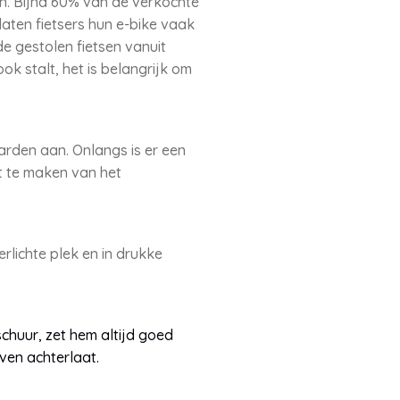
n. Bijna 60% van de verkochte
 laten fietsers hun e-bike vaak
e gestolen fietsen vanuit
k stalt, het is belangrijk om
rden aan. Onlangs is er een
 te maken van het
erlichte plek en in drukke
schuur, zet hem altijd goed
ven achterlaat.