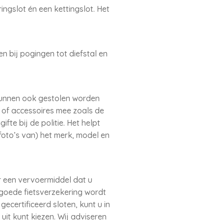
ngslot én een kettingslot. Het
 bij pogingen tot diefstal en
e kunnen ook gestolen worden
n of accessoires mee zoals de
fte bij de politie. Het helpt
foto’s van) het merk, model en
er een vervoermiddel dat u
 goede fietsverzekering wordt
ecertificeerd sloten, kunt u in
it kunt kiezen. Wij adviseren