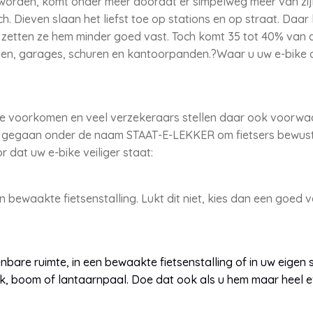
 worden, komt onder meer doordat er simpelweg meer van zij
ch. Dieven slaan het liefst toe op stations en op straat. Daar
zetten ze hem minder goed vast. Toch komt 35 tot 40% van d
en, garages, schuren en kantoorpanden.?Waar u uw e-bike oo
 te voorkomen en veel verzekeraars
stellen daar ook voorwaa
 gegaan onder de naam STAAT-E-LEKKER om fietsers bewust
or dat uw e-bike veiliger staat:
en bewaakte fietsenstalling. Lukt dit niet, kies dan een goed v
enbare ruimte, in een bewaakte fietsenstalling of in uw eigen 
k, boom of lantaarnpaal. Doe dat ook als u hem maar heel e