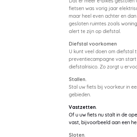
Dat er meer e-bikes gestolen
fietsen was vorig jaar elektris
maar heel even achter en dan 
gesloten ruimtes zoals woning
alert te zijn op diefstal.
Diefstal voorkomen
U kunt veel doen om diefstal
preventiecampagne van start
diefstalrisico. Zo zorgt u ervo
Stallen.
Stal uw fiets bij voorkeur in e
gebieden.
Vastzetten
.
Of u uw fiets nu stalt in de op
vast, bijvoorbeeld aan een he
Sloten
.