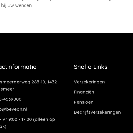
 bij uw wensen.
actinformatie
Snelle Links
smeerderweg 283-19, 1432
Verzekeringen
lsmeer
Financiën
0-4539000
Pensioen
o@beveon.nl
Bedrijfsverzekeringen
 Vr 9:00 - 17:00 (alleen op
ak)