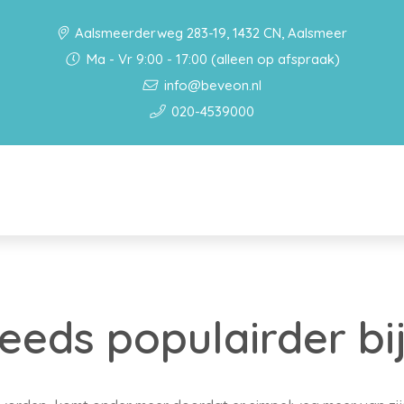
Aalsmeerderweg 283-19, 1432 CN, Aalsmeer
Ma - Vr 9:00 - 17:00 (alleen op afspraak)
info@beveon.nl
020-4539000
teeds populairder bi