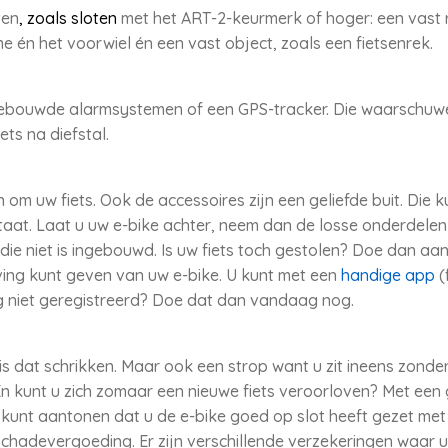
ten
, zoals sloten
met het ART-2-keurmerk of hoger: een vast ri
e én het voorwiel én een vast object, zoals een fietsenrek.
gebouwde alarmsystemen of een GPS-tracker. Die waarschuwen
ets na diefstal.
oen om uw fiets. Ook de accessoires zijn een geliefde buit. Di
staat. Laat u uw e-bike achter, neem dan de losse onderdele
ie niet is ingebouwd. Is uw fiets toch gestolen? Doe dan aangi
ving kunt geven van uw e-bike. U kunt met een
handige app
(
 niet geregistreerd? Doe dat dan vandaag nog.
 is dat schrikken. Maar ook een strop want u zit ineens zond
 En kunt u zich zomaar een nieuwe fiets veroorloven? Met een
 u kunt aantonen dat u de e-bike goed op slot heeft gezet met g
adevergoeding. Er zijn verschillende verzekeringen waar u u