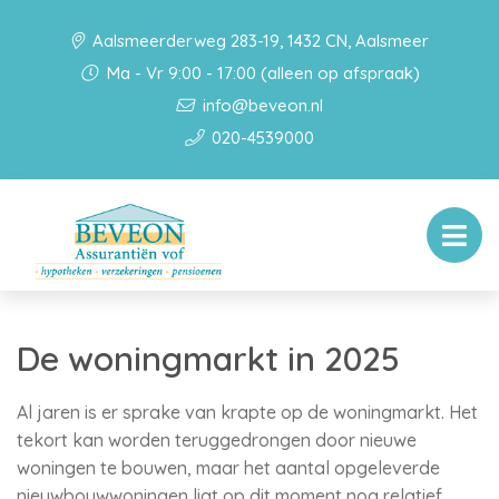
Aalsmeerderweg 283-19, 1432 CN, Aalsmeer
Ma - Vr 9:00 - 17:00 (alleen op afspraak)
info@beveon.nl
020-4539000
De woningmarkt in 2025
Al jaren is er sprake van krapte op de woningmarkt. Het
tekort kan worden teruggedrongen door nieuwe
woningen te bouwen, maar het aantal opgeleverde
nieuwbouwwoningen ligt op dit moment nog relatief