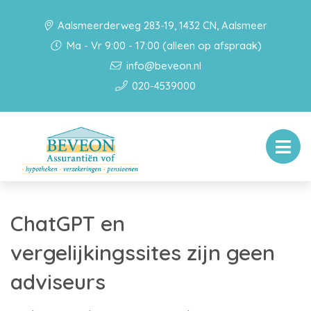
Aalsmeerderweg 283-19, 1432 CN, Aalsmeer
Ma - Vr 9:00 - 17:00 (alleen op afspraak)
info@beveon.nl
020-4539000
ChatGPT en
vergelijkingssites zijn geen
adviseurs