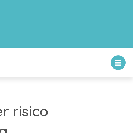
 risico
g