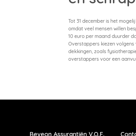
Tot 31 december is het mogeli
omdat veel mensen willen bes
10 euro per maand duurder dan
Overstappers kiezen volgens 
dekkingen, zoals fysiotherapie
overstappers voor een aanvul
Beveon Assurantiën V.O.F.
Cont