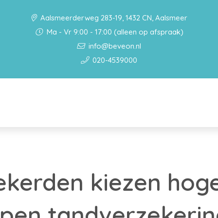
Aalsmeerderweg 283-19, 1432 CN, Aalsmeer
Ma - Vr 9:00 - 17:00 (alleen op afspraak)
info@beveon.nl
020-4539000
kerden kiezen hoger
ppen tandverzekerin