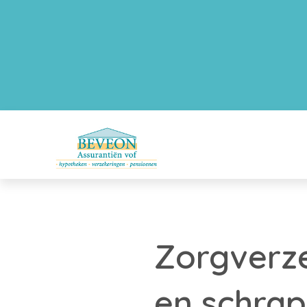
Zorgverze
en schra