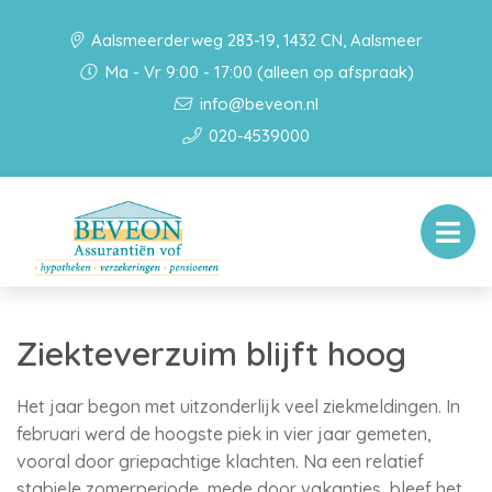
Aalsmeerderweg 283-19, 1432 CN, Aalsmeer
Ma - Vr 9:00 - 17:00 (alleen op afspraak)
info@beveon.nl
020-4539000
Ziekteverzuim blijft hoog
Het jaar begon met uitzonderlijk veel ziekmeldingen. In
februari werd de hoogste piek in vier jaar gemeten,
vooral door griepachtige klachten. Na een relatief
stabiele zomerperiode, mede door vakanties, bleef het