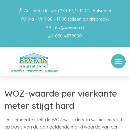
Aalsmeerderweg 283-19, 1432 CN, Aalsmeer
Ma - Vr 9:00 - 17:00 (alleen op afspraak)
info@beveon.nl
020-4539000
WOZ-waarde per vierkante
meter stijgt hard
De gemeente stelt de WOZ-waarde van woningen vast,
op basis van de dan geldende marktwaarde van een