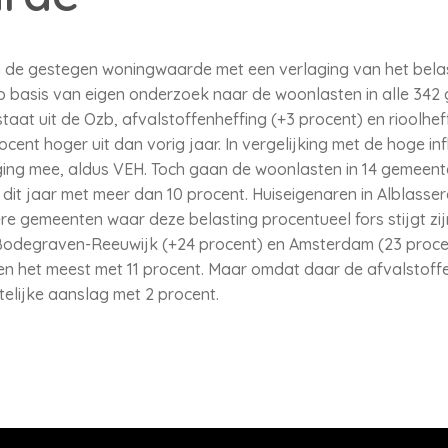
e gestegen woningwaarde met een verlaging van het belast
op basis van eigen onderzoek naar de woonlasten in alle 34
at uit de Ozb, afvalstoffenheffing (+3 procent) en rioolheff
cent hoger uit dan vorig jaar. In vergelijking met de hoge in
jging mee, aldus VEH. Toch gaan de woonlasten in 14 gemeen
 dit jaar met meer dan 10 procent. Huiseigenaren in Alblasse
re gemeenten waar deze belasting procentueel fors stijgt zij
Bodegraven-Reeuwijk (+24 procent) en Amsterdam (23 procen
len het meest met 11 procent. Maar omdat daar de afvalstoff
elijke aanslag met 2 procent.