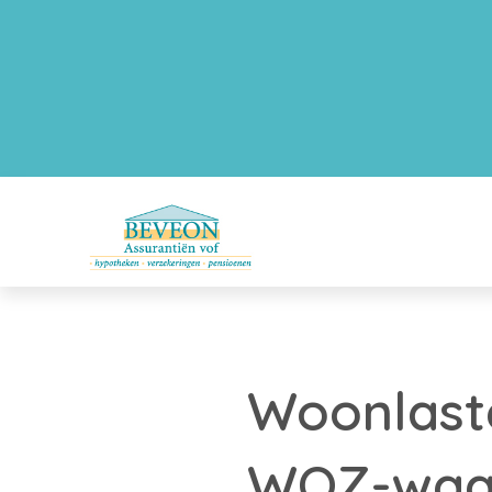
Woonlaste
WOZ-waa