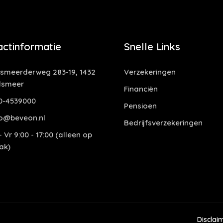
actinformatie
Snelle Links
smeerderweg 283-19, 1432
Verzekeringen
lsmeer
Financiën
0-4539000
Pensioen
o@beveon.nl
Bedrijfsverzekeringen
 Vr 9:00 - 17:00 (alleen op
ak)
Disclai