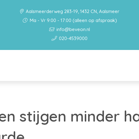
Aalsmeerderweg 283-19, 1432 CN, Aalsmeer
Ma - Vr 9:00 - 17:00 (alleen op afspraak)
info@beveon.nl
020-4539000
n stijgen minder h
rde