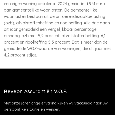
een eigen woning betalen in 2024 gemiddeld 951 euro
aan gemeentelijke woonlasten. De gemeentelijke
woonlasten bestaan uit de onroerendezaakbelasting
(ozb), afvalstoffenheffing en rioolheffing. Alle drie gaan
dit jaar gemiddeld een vergelijkbaar percentage
omhoog: ozb met 5,9 procent, afvalstoffenheffing 6,1
procent en rioolheffing 5,3 procent. Dat is meer dan de
gemiddelde WOZ-waarde van woningen, die dit jaar met
4,2 procent stijgt.
Beveon Assurantiën V.O.F.
Met onze jarenlange ervaring kijken wij vakkundig naar uw
persoonlijke situatie en wensen.