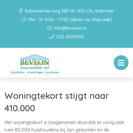
Aalsmeerderweg 283-19, 1432 CN, Aalsmeer
Ma - Vr 9:00 - 17:00 (alleen op afspraak)
info@beveon.nl
020-4539000
Woningtekort stijgt naar
410.000
Het woningtekort is toegenomen doordat er vorig jaar
ruim 80.000 huishoudens bij zijn gekomen en de