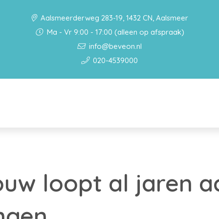
Aalsmeerderweg 283-19, 1432 CN, Aalsmeer
Ma - Vr 9:00 - 17:00 (alleen op afspraak)
info@beveon.nl
020-4539000
w loopt al jaren a
ingen