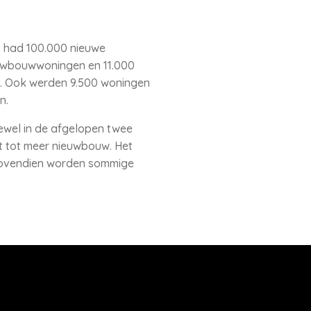
et had 100.000 nieuwe
euwbouwwoningen en 11.000
n. Ook werden 9.500 woningen
n.
ewel in de afgelopen twee
ct tot meer nieuwbouw. Het
 Bovendien worden sommige