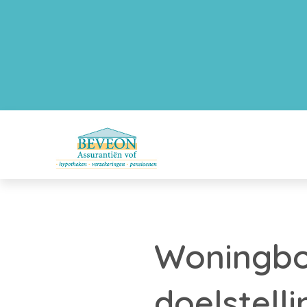
Woningbou
doelstell