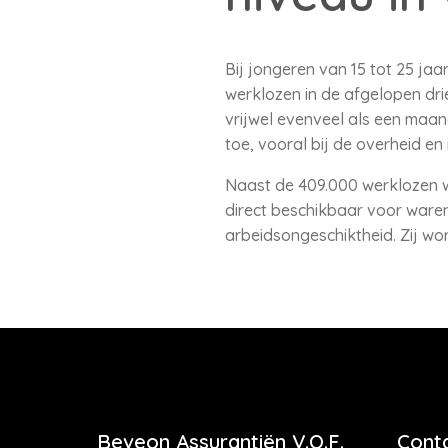
Bij jongeren van 15 tot 25 ja
werklozen in de afgelopen dr
vrijwel evenveel als een maan
toe, vooral bij de overheid en i
Naast de 409.000 werklozen wa
direct beschikbaar voor waren.
arbeidsongeschiktheid. Zij wo
Beveon Assurantiën V.O.F.
Cont