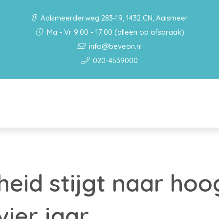
Aalsmeerderweg 283-19, 1432 CN, Aalsmeer
Ma - Vr 9:00 - 17:00 (alleen op afspraak)
info@beveon.nl
020-4539000
eid stijgt naar hoo
vier jaar