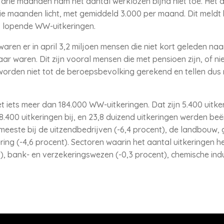
drie maanden nam het aantal werklozen bijna niet toe. Het
ie maanden licht, met gemiddeld 3.000 per maand. Dit meldt
00 lopende WW-uitkeringen.
aren er in april 3,2 miljoen mensen die niet kort geleden na
ar waren. Dit zijn vooral mensen die met pensioen zijn, of n
 worden niet tot de beroepsbevolking gerekend en tellen dus 
et iets meer dan 184.000 WW-uitkeringen. Dat zijn 5.400 uit
8.400 uitkeringen bij, en 23,8 duizend uitkeringen werden beë
 meeste bij de uitzendbedrijven (-6,4 procent), de landbouw, g
ing (-4,6 procent). Sectoren waarin het aantal uitkeringen h
t), bank- en verzekeringswezen (-0,3 procent), chemische indus