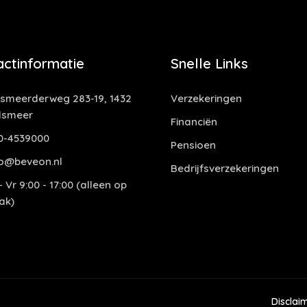
actinformatie
Snelle Links
smeerderweg 283-19, 1432
Verzekeringen
lsmeer
Financiën
0-4539000
Pensioen
o@beveon.nl
Bedrijfsverzekeringen
 Vr 9:00 - 17:00 (alleen op
ak)
Disclai