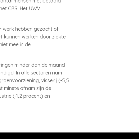
 aantal mensen met betaald
 het CBS. Het UWV
ar werk hebben gezocht of
iet kunnen werken door ziekte
niet mee in de
keringen minder dan de maand
indigd. In alle sectoren nam
roenvoorziening, visserij (-5,5
et minste afnam zijn de
trie (-1,2 procent) en