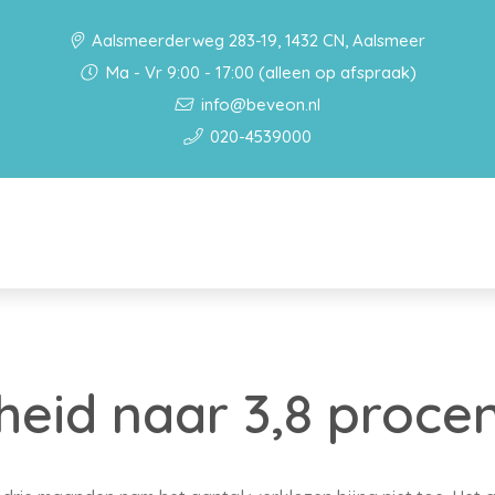
Aalsmeerderweg 283-19, 1432 CN, Aalsmeer
Ma - Vr 9:00 - 17:00 (alleen op afspraak)
info@beveon.nl
020-4539000
eid naar 3,8 proce