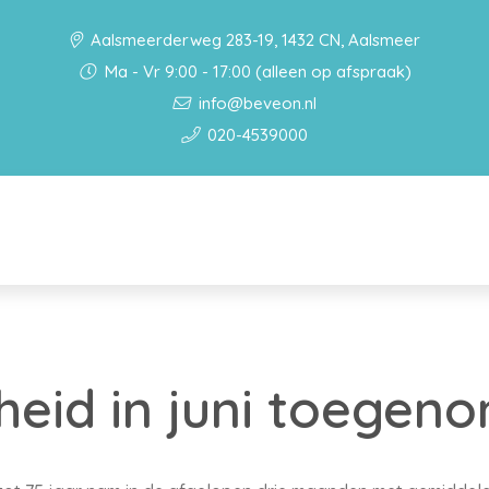
Aalsmeerderweg 283-19, 1432 CN, Aalsmeer
Ma - Vr 9:00 - 17:00 (alleen op afspraak)
info@beveon.nl
020-4539000
eid in juni toegen