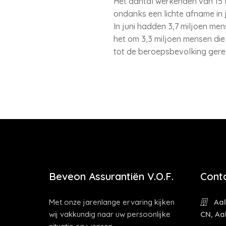
Het aantal werkenden van 15 
ondanks een lichte afname in 
In juni hadden 3,7 miljoen me
het om 3,3 miljoen mensen die 
tot de beroepsbevolking ger
Beveon Assurantiën V.O.F.
Cont
Met onze jarenlange ervaring kijken
Aal
wij vakkundig naar uw persoonlijke
CN, Aa