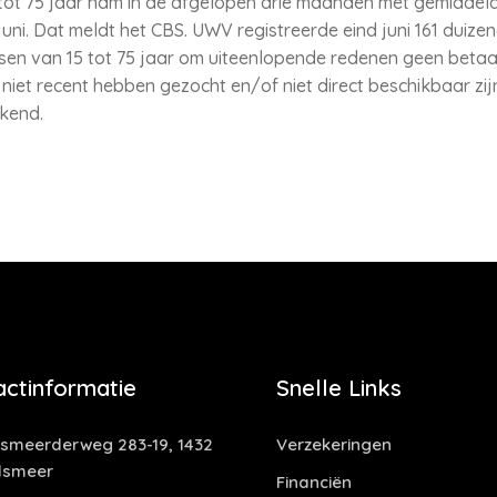
tot 75 jaar nam in de afgelopen drie maanden met gemiddeld
juni. Dat meldt het CBS. UWV registreerde eind juni 161 duiz
nsen van 15 tot 75 jaar om uiteenlopende redenen geen beta
niet recent hebben gezocht en/of niet direct beschikbaar zij
ekend.
actinformatie
Snelle Links
smeerderweg 283-19, 1432
Verzekeringen
lsmeer
Financiën