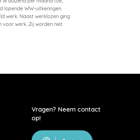
 18 duizend per maand toe,
end lopende WW-uitkeringen.
ald werk. Naast werklozen ging
n voor werk. Zij worden niet
Vragen? Neem contact
op!