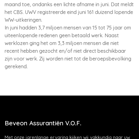
maand toe, ondanks een lichte afname in juni. Dat meldt
het CBS. UWV registreerde eind juni 161 duizend lopende
WW-uitkeringen.
In juni hadden 3,7 miljoen mensen van 15 tot 75 jaar om
uiteenlopende redenen geen betaald werk. Naast
werklozen ging het om 3,3 miljoen mensen die niet
recent hebben gezocht en/of niet direct beschikbaar
zijn voor werk. Zij worden niet tot de beroepsbevolking
gerekend.
Beveon Assurantiën V.O.F.
Met onze jarenlange ervaring kijken wij vakkundig naar uw