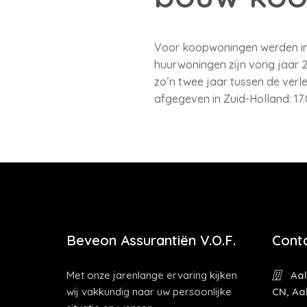
Voor koopwoningen werden in 
huurwoningen zijn vorig jaar 2
zo’n twee jaar tussen de ver
afgegeven in Zuid-Holland: 17.
Beveon Assurantiën V.O.F.
Cont
Met onze jarenlange ervaring kijken
Aal
wij vakkundig naar uw persoonlijke
CN, Aa