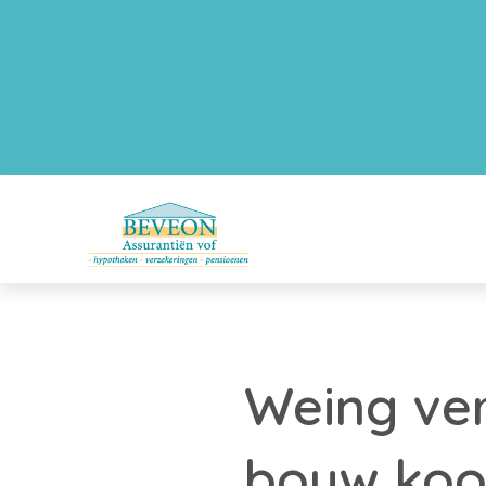
Weing ve
bouw koo