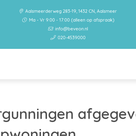
Aalsmeerderweg 283-19, 1432 CN, Aalsmeer
Ma - Vr 9:00 - 17:00 (alleen op afspraak)
info@beveon.nl
020-4539000
rgunningen afgegev
pwoningen