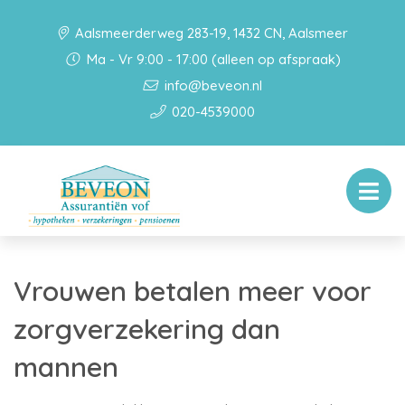
Aalsmeerderweg 283-19, 1432 CN, Aalsmeer
Ma - Vr 9:00 - 17:00 (alleen op afspraak)
info@beveon.nl
020-4539000
Vrouwen betalen meer voor
zorgverzekering dan
mannen