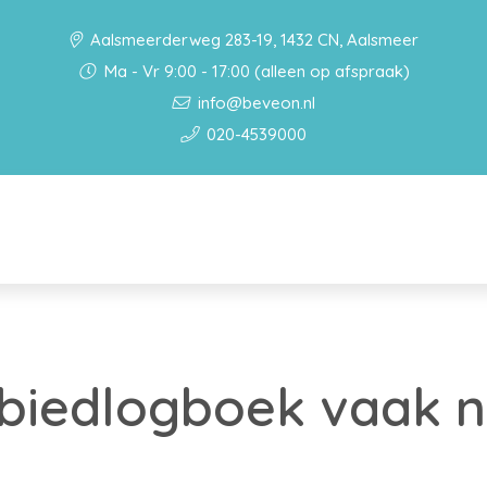
Aalsmeerderweg 283-19, 1432 CN, Aalsmeer
Ma - Vr 9:00 - 17:00 (alleen op afspraak)
info@beveon.nl
020-4539000
 biedlogboek vaak n