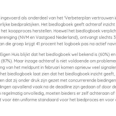
ingevoerd als onderdeel van het 'Verbeterplan vertrouwen i
lijke biedpraktijken. Het biedlogboek geeft achteraf inzicht 
 het koopproces herstellen. Hoewel het biedlogboek verplich
ereniging (NVM en Vastgoed Nederland), ontvangt slechts 3
n die groep krijgt 41 procent het logboek pas na actief nav
Eigen Huis blijkt dat het biedlogboek wel bekend is (60%) e
 (87%). Maar inzage achteraf is niet voldoende om problemen
g van het meldpunt in februari komen opnieuw veel signalen
et biedlogboek laat zien dat het biedlogboek inzicht geeft, m
 dat zij onder druk zijn gezet met concurrerende biedingen d
ingen opvallend vaak na de deadline zijn gedaan of door de
regelmatig onvolledig, moeten bieders er zelf achteraan of
eit voor één uniforme standaard voor het biedproces en voor 