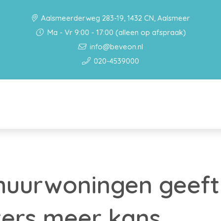
Aalsmeerderweg 283-19, 1432 CN, Aalsmeer
Ma - Vr 9:00 - 17:00 (alleen op afspraak)
info@beveon.nl
020-4539000
huurwoningen geeft
ters meer kans