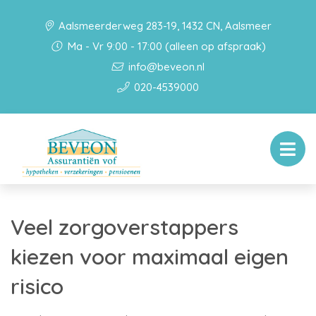
Aalsmeerderweg 283-19, 1432 CN, Aalsmeer
Ma - Vr 9:00 - 17:00 (alleen op afspraak)
info@beveon.nl
020-4539000
Veel zorgoverstappers
kiezen voor maximaal eigen
risico