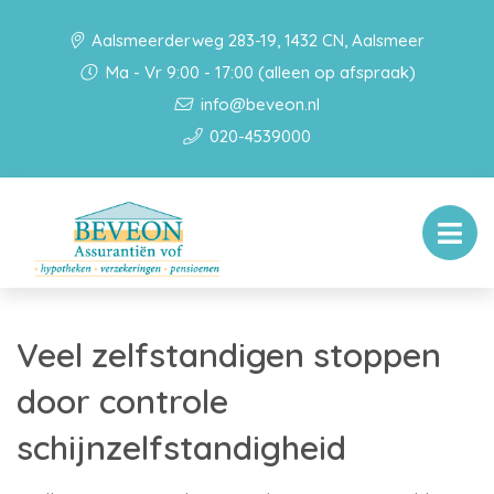
Aalsmeerderweg 283-19, 1432 CN, Aalsmeer
Ma - Vr 9:00 - 17:00 (alleen op afspraak)
info@beveon.nl
020-4539000
Veel zelfstandigen stoppen
door controle
schijnzelfstandigheid