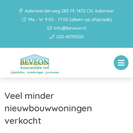
Aalsmeerderweg 283-19, 1432 CN, Aalsmeer
Ma - Vr 9:00 - 17:00 (alleen op afspraak)
info@beveon.nl
020-4539000
Veel minder
nieuwbouwwoningen
verkocht