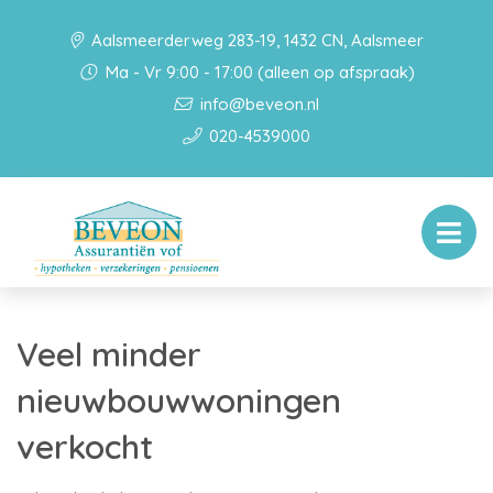
Aalsmeerderweg 283-19, 1432 CN, Aalsmeer
Ma - Vr 9:00 - 17:00 (alleen op afspraak)
info@beveon.nl
020-4539000
Veel minder
nieuwbouwwoningen
verkocht