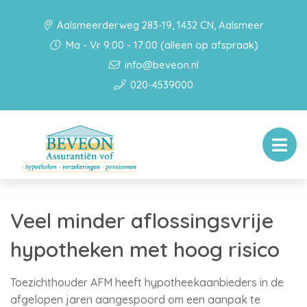
Aalsmeerderweg 283-19, 1432 CN, Aalsmeer
Ma - Vr 9:00 - 17:00 (alleen op afspraak)
info@beveon.nl
020-4539000
Veel minder aflossingsvrije
hypotheken met hoog risico
Toezichthouder AFM heeft hypotheekaanbieders in de
afgelopen jaren aangespoord om een aanpak te