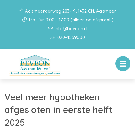
Aalsmeerderweg 283-19, 1432 CN, Aalsmeer
Ma - Vr 9:00 - 17:00 (alleen op afspraak)
info@beveon.nl
020-4539000
Veel meer hypotheken
afgesloten in eerste helft
2025