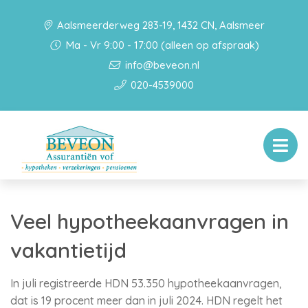
Aalsmeerderweg 283-19, 1432 CN, Aalsmeer
Ma - Vr 9:00 - 17:00 (alleen op afspraak)
info@beveon.nl
020-4539000
Veel hypotheekaanvragen in
vakantietijd
In juli registreerde HDN 53.350 hypotheekaanvragen,
dat is 19 procent meer dan in juli 2024. HDN regelt het