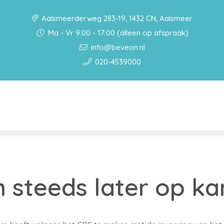
Aalsmeerderweg 283-19, 1432 CN, Aalsmeer
Ma - Vr 9:00 - 17:00 (alleen op afspraak)
info@beveon.nl
020-4539000
 steeds later op k