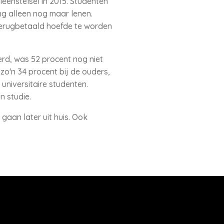
eenstelsel in 2015. Studenten
ng alleen nog maar lenen.
 terugbetaald hoefde te worden
rd, was 52 procent nog niet
zo'n 34 procent bij de ouders,
universitaire studenten.
n studie.
gaan later uit huis. Ook