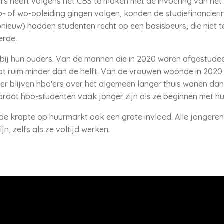
 heeft volgens het CBS te maken met de invoering van het l
 of wo-opleiding gingen volgen, konden de studiefinancieri
opnieuw) hadden studenten recht op een basisbeurs, die niet
eerde.
bij hun ouders. Van de mannen die in 2020 waren afgestudee
dat ruim minder dan de helft. Van de vrouwen woonde in 2020 
er blijven hbo'ers over het algemeen langer thuis wonen dan 
rdat hbo-studenten vaak jonger zijn als ze beginnen met hu
de krapte op huurmarkt ook een grote invloed. Alle jongeren 
jn, zelfs als ze voltijd werken.