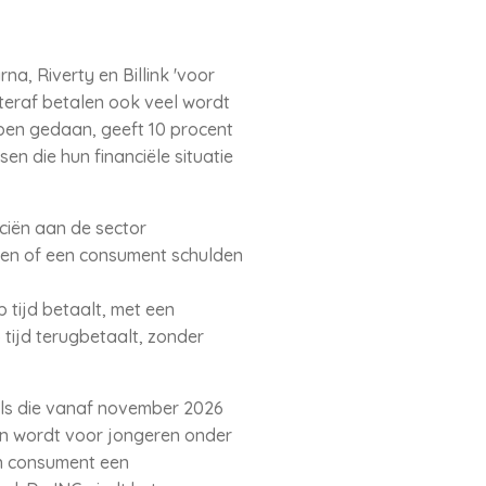
a, Riverty en Billink 'voor
teraf betalen ook veel wordt
ben gedaan, geeft 10 procent
n die hun financiële situatie
nciën aan de sector
eren of een consument schulden
tijd betaalt, met een
 tijd terugbetaalt, zonder
els die vanaf november 2026
en wordt voor jongeren onder
en consument een