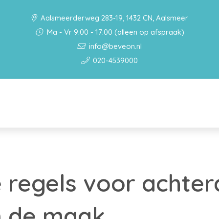
Aalsmeerderweg 283-19, 1432 CN, Aalsmeer
Ma - Vr 9:00 - 17:00 (alleen op afspraak)
info@beveon.nl
020-4539000
 regels voor achter
n de maak