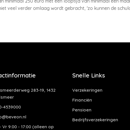
n minimaal 250 euro met een looptijd van minimaal een maan
niet veel verder omlaag wordt gebracht, 'zo kunnen de schu
actinformatie
Snelle Links
smeerderweg 283-19, 1432
Verzekeringen
lsmeer
Financiën
0-4539000
Pensioen
o@beveon.nl
Bedrijfsverzekeringen
 Vr 9:00 - 17:00 (alleen op