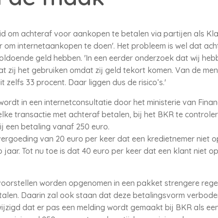
 om achteraf voor aankopen te betalen via partijen als Klarn
r om internetaankopen te doen'. Het probleem is wel dat ach
oldoende geld hebben. 'In een eerder onderzoek dat wij heb
zij het gebruiken omdat zij geld tekort komen. Van de mense
it zelfs 33 procent. Daar liggen dus de risico’s.'
ordt in een internetconsultatie door het ministerie van Fina
lke transactie met achteraf betalen, bij het BKR te control
ij een betaling vanaf 250 euro.
goeding van 20 euro per keer dat een kredietnemer niet op 
jaar. Tot nu toe is dat 40 euro per keer dat een klant niet op
 voorstellen worden opgenomen in een pakket strengere reg
talen. Daarin zal ook staan dat deze betalingsvorm verbod
gewijzigd dat er pas een melding wordt gemaakt bij BKR als e