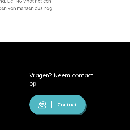
d. De ING vindt het een
lden van mensen dus nog
Vragen? Neem contact
op!
Contact