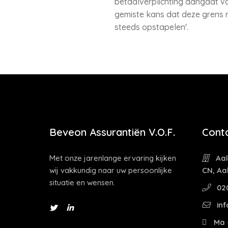
betaalverplichting aangaat va
gemiste kans dat deze grens 
steeds opstapelen'.
Beveon Assurantiën V.O.F.
Cont
Met onze jarenlange ervaring kijken
Aal
wij vakkundig naar uw persoonlijke
CN, Aa
situatie en wensen.
02
inf
Ma -