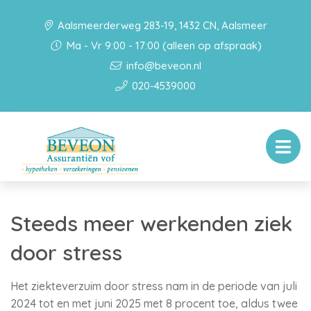
Aalsmeerderweg 283-19, 1432 CN, Aalsmeer
Ma - Vr 9:00 - 17:00 (alleen op afspraak)
info@beveon.nl
020-4539000
Steeds meer werkenden ziek
door stress
Het ziekteverzuim door stress nam in de periode van juli
2024 tot en met juni 2025 met 8 procent toe, aldus twee