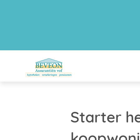
Starter h
koopwon