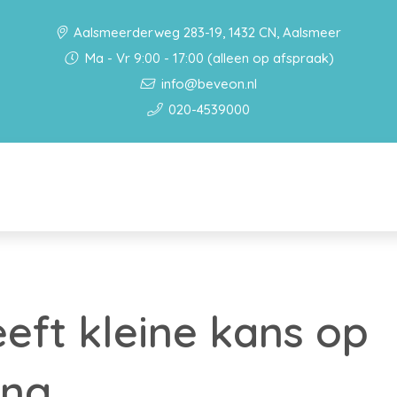
Aalsmeerderweg 283-19, 1432 CN, Aalsmeer
Ma - Vr 9:00 - 17:00 (alleen op afspraak)
info@beveon.nl
020-4539000
eeft kleine kans op
ing