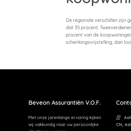
De regionale verschillen zijn 
dat 35 procent. Tweeverdiene
procent van de koopwoningen 
schenkingsvrijstelling, dan lo
Beveon Assurantiën V.O.F.
Cont
Met onze jarenlange ervaring kijken
Aal
wij vakkundig naar uw persoonlijke
CN, Aa