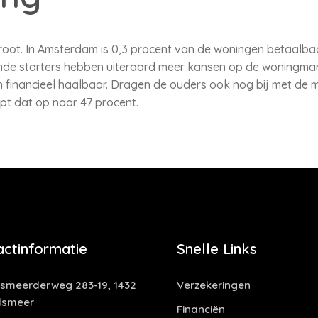
groot. In Amsterdam is 0,3 procent van de woningen betaalbaar
nde starters hebben uiteraard meer kansen op de woningmark
financieel haalbaar. Dragen de ouders ook nog bij met de 
opt dat op naar 47 procent.
actinformatie
Snelle Links
smeerderweg 283-19, 1432
Verzekeringen
lsmeer
Financiën