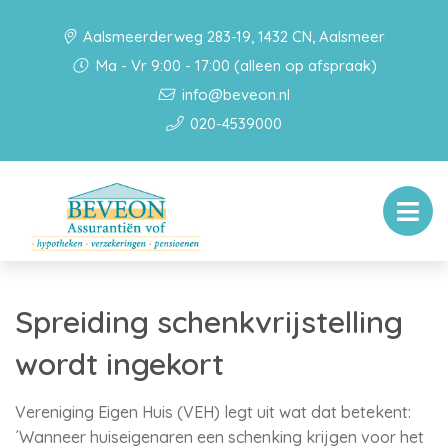
Aalsmeerderweg 283-19, 1432 CN, Aalsmeer
Ma - Vr 9:00 - 17:00 (alleen op afspraak)
info@beveon.nl
020-4539000
Spreiding schenkvrijstelling
wordt ingekort
Vereniging Eigen Huis (VEH) legt uit wat dat betekent:
´Wanneer huiseigenaren een schenking krijgen voor het