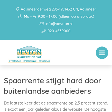
Aalsmeerderweg 283-19, 1432 CN, Aalsmeer
Ma - Vr 9:00 - 17:00 (alleen op afspraak)
info@beveon.nl
020-4539000
Spaarrente stijgt hard door
buitenlandse aanbieders
De laatste keer dat de spaarrente op 2,5 procent stond,
is exact één jaar geleden aldus de website. De hoogste