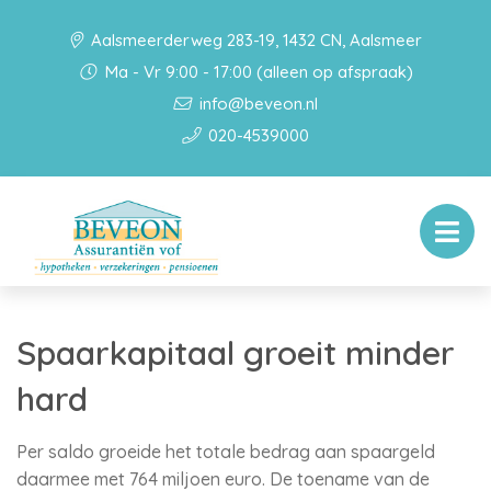
Aalsmeerderweg 283-19, 1432 CN, Aalsmeer
Ma - Vr 9:00 - 17:00 (alleen op afspraak)
info@beveon.nl
020-4539000
Spaarkapitaal groeit minder
hard
Per saldo groeide het totale bedrag aan spaargeld
daarmee met 764 miljoen euro. De toename van de